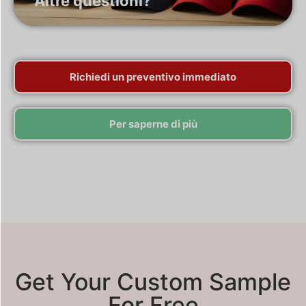
Altre questioni?
Comunicateci il vostro ruolo aziendale e ottenete una soluzione unica.
Richiedi un preventivo immediato
Per saperne di più
Get Your Custom Sample
For Free