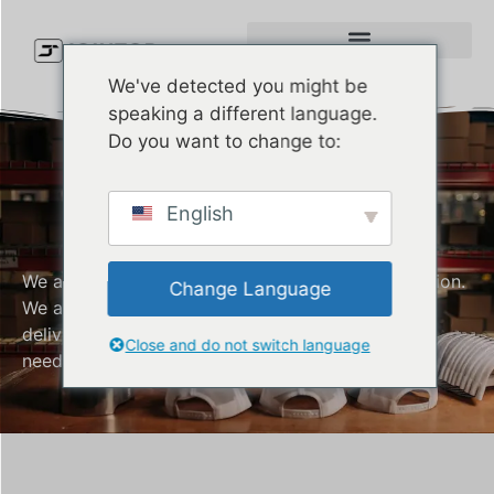
We've detected you might be
speaking a different language.
Do you want to change to:
Trucker Cap
English
Manufacturer
We are a company that values customer satisfaction.
Change Language
We are always committed to producing and
delivering quality Trucker caps that meet all your
Close and do not switch language
needs.