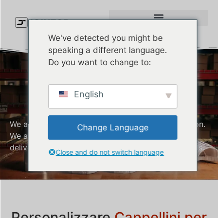
We've detected you might be
speaking a different language.
Do you want to change to:
Dad Cap
English
Manufacturer
We are a company that values customer satisfaction.
Change Language
We are always committed to producing and
delivering quality Dad caps that meet all your needs.
Close and do not switch language
Personalizzare
Cappellini per