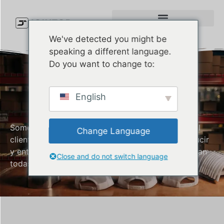
We've detected you might be
speaking a different language.
Do you want to change to:
Fabricante De
English
Gorras Trucker
Somos una empresa que valora la satisfacción del
Change Language
cliente. Siempre estamos comprometidos a producir
y entregar gorras Trucker de calidad que satisfagan
Close and do not switch language
todas sus necesidades.