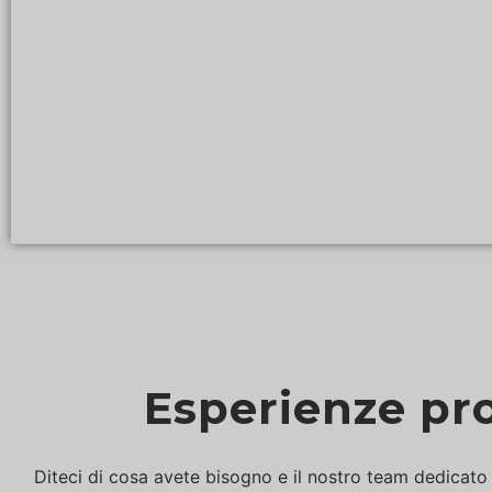
Tappi per le prest
Personalizzabile con il vostro l
Get a Quote Now
Esperienze pr
Diteci di cosa avete bisogno e il nostro team dedicato 