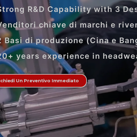
Strong R&D Capability with 3 D
Venditori chiave di marchi e rive
2 Basi di produzione (Cina e Ba
20+ years experience in headwe
ichiedi Un Preventivo Immediato