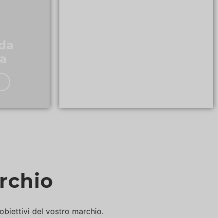
 da
a
Cappellini mimetici
Get a Quote Now
rchio
obiettivi del vostro marchio.