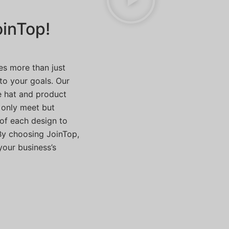
oinTop!
es more than just
 to your goals. Our
e hat and product
 only meet but
of each design to
By choosing JoinTop,
your business’s