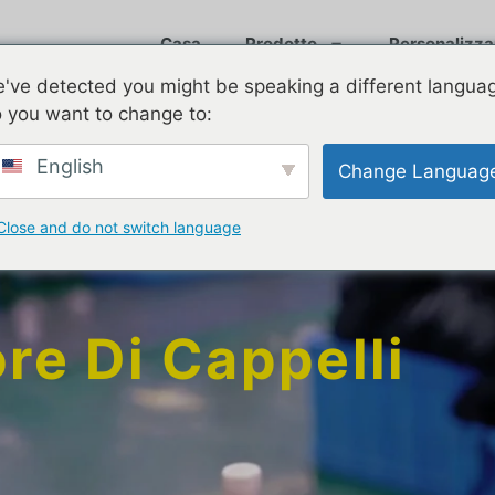
Casa
Prodotto
Personalizza
've detected you might be speaking a different langua
 you want to change to:
English
Change Languag
Close and do not switch language
re Di Cappelli