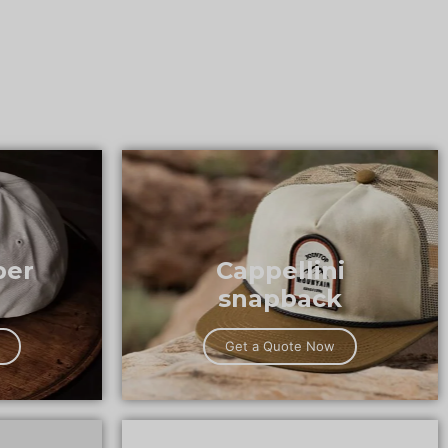
per
Cappellini
snapback
Get a Quote Now