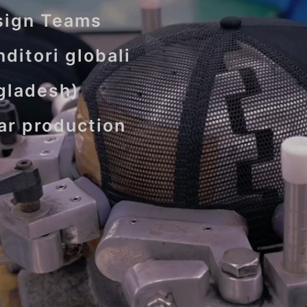
esign Teams
nditori globali
ngladesh)
ar production