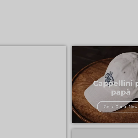
Cappellini 
papà
Get a Quote Now