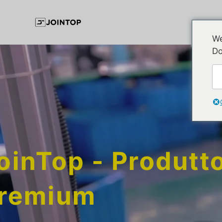
We
Do
oinTop - Produtto
remium