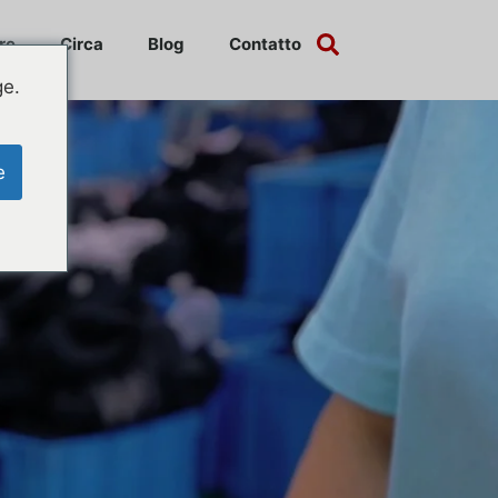
re
Circa
Blog
Contatto
ge.
e