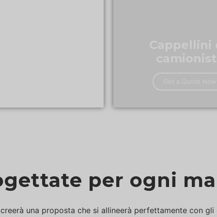
azioni
Cappellini
camionist
ogo
Get a Quote Now
ogettate per ogni ma
creerà una proposta che si allineerà perfettamente con gli 