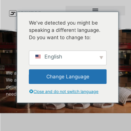
We've detected you might be
speaking a different language.
Do you want to change to:
Camouflage Cap
Manufacturer
English
We are a company that values customer satisfaction.
Change Language
We are always committed to producing and
delivering quality Camouflage caps that meet your
Close and do not switch language
needs.