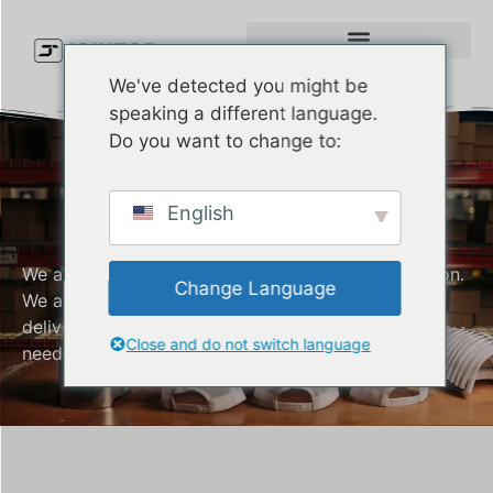
We've detected you might be
speaking a different language.
Do you want to change to:
Hersteller Von
Tarnkappen
English
We are a company that values customer satisfaction.
Change Language
We are always committed to producing and
delivering quality Camouflage caps that meet your
Close and do not switch language
needs.