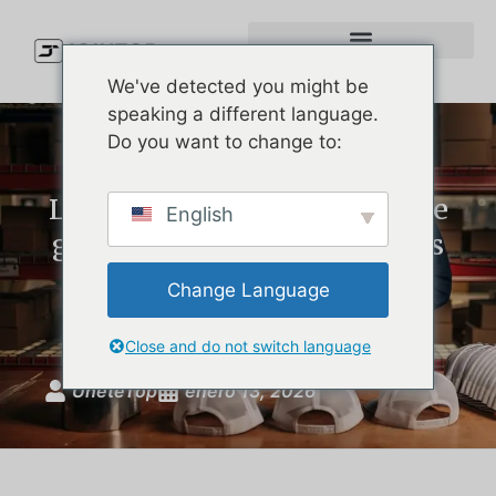
We've detected you might be
speaking a different language.
Do you want to change to:
Los 10 mejores fabricantes de
English
gorras en China: Las mejores
opciones para gorras de
Change Language
béisbol personalizadas
Close and do not switch language
ÚneteTop
enero 13, 2026