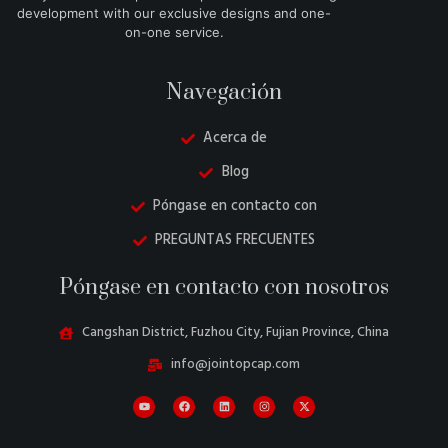
development with our exclusive designs and one-
on-one service.
Navegación
Acerca de
Blog
Póngase en contacto con
PREGUNTAS FRECUENTES
Danish
Póngase en contacto con nosotros
Belarusian
Turkish
Cangshan District, Fuzhou City, Fujian Province, China
Swedish
info@jointopcap.com
Italian
Portuguese